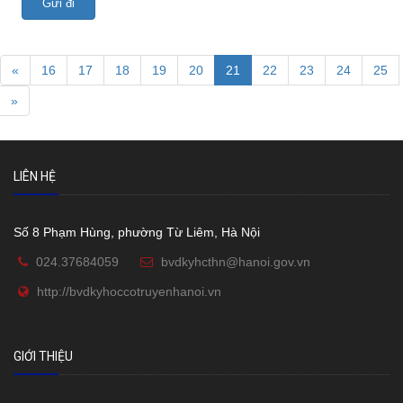
Gửi đi
«
16
17
18
19
20
21
22
23
24
25
»
LIÊN HỆ
Số 8 Phạm Hùng, phường Từ Liêm, Hà Nội
024.37684059
bvdkyhcthn@hanoi.gov.vn
http://bvdkyhoccotruyenhanoi.vn
GIỚI THIỆU