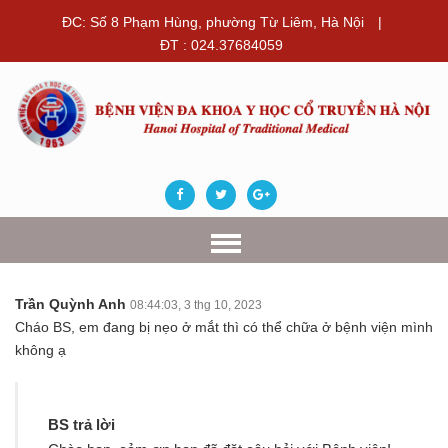
ĐC: Số 8 Phạm Hùng, phường Từ Liêm, Hà Nội
|
ĐT : 024.37684059
Trần Quỳnh Anh
08:44:03, 3 thg 10, 2023
Cháo BS, em đang bị nẹo ở mắt thì có thể chữa ở bệnh viện mình
không ạ
BS trả lời