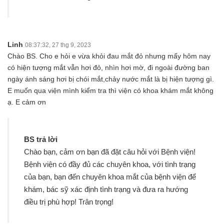
Linh
08:37:32, 27 thg 9, 2023
Chào BS. Cho e hỏi e vừa khỏi đau mắt đỏ nhưng mấy hôm nay
có hiện tượng mắt vẫn hơi đỏ, nhìn hơi mờ, đi ngoài đường ban
ngày ánh sáng hơi bị chói mắt,chảy nước mắt là bị hiện tượng gì.
E muốn qua viện mình kiểm tra thì viện có khoa khám mắt không
ạ. E cảm ơn
BS trả lời
Chào bạn, cảm ơn bạn đã đặt câu hỏi với Bệnh viện!
Bệnh viện có đầy đủ các chuyên khoa, với tình trạng
của bạn, bạn đến chuyên khoa mắt của bệnh viện để
khám, bác sỹ xác định tình trạng và đưa ra hướng
điều trị phù hợp! Trân trọng!