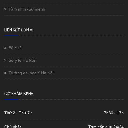
Tầm nhìn -Sứ mệnh
LIÊN KẾT ĐƠN VỊ
Bộ Y tế
Sở y tế Hà Nội
Trường đại học Y Hà Nội
GIỜ KHÁM BỆNH
Thứ 2 - Thứ 7 :
7h30 - 17h
Chủ nhật
Trực cấp cứu 24/24