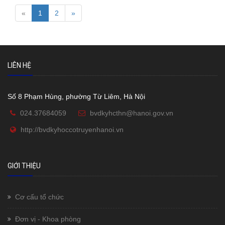
«
1
2
»
LIÊN HỆ
Số 8 Phạm Hùng, phường Từ Liêm, Hà Nội
024.37684059
bvdkyhcthn@hanoi.gov.vn
http://bvdkyhoccotruyenhanoi.vn
GIỚI THIỆU
Cơ cấu tổ chức
Đơn vị - Khoa phòng