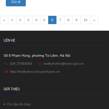
Gửi đi
«
1
2
3
4
5
6
7
8
9
10
»
LIÊN HỆ
Số 8 Phạm Hùng, phường Từ Liêm, Hà Nội
024.37684059
bvdkyhcthn@hanoi.gov.vn
http://bvdkyhoccotruyenhanoi.vn
GIỚI THIỆU
Cơ cấu tổ chức