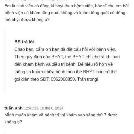
Em là sinh viên có đăng kí bhyt theo bệnh viện, bác sĩ cho em hỏi
bệnh viện có khám tổng quát không và khám tổng quát có dùng
thẻ bhyt được không ạ?
BS trả lời
Chào bạn, cảm ơn bạn đã đặt câu hỏi với bệnh viện.
Theo quy định của BHYT, thẻ BHYT chỉ chi trả khi bạn
đến khám bệnh và điều trị bệnh. Để hiểu rõ hơn về
thông tin khám chữa bệnh theo thẻ BHYT bạn có thể
gọi điện theo SĐT: 0962968859. Trân trọng!
tuấn anh
12:41:23, 18 thg 6, 2024
MÌnh muốn khám về bệnh trĩ thì khám vào sáng thứ 7 được
không ạ?