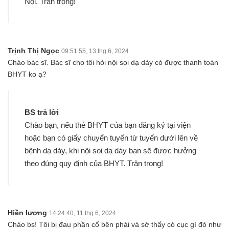
Nội. Trân trọng!
Trịnh Thị Ngọc
09:51:55, 13 thg 6, 2024
Chào bác sĩ. Bác sĩ cho tôi hỏi nội soi dạ dày có được thanh toán
BHYT ko ạ?
BS trả lời
Chào bạn, nếu thẻ BHYT của bạn đăng ký tại viện
hoặc bạn có giấy chuyển tuyến từ tuyến dưới lên về
bệnh dạ dày, khi nội soi dạ dày bạn sẽ được hưởng
theo đúng quy định của BHYT. Trân trọng!
Hiền lương
14:24:40, 11 thg 6, 2024
Chào bs! Tôi bị đau phần cổ bên phải và sờ thấy có cục gì đó như