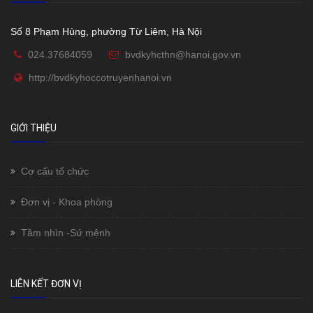
Số 8 Phạm Hùng, phường Từ Liêm, Hà Nội
024.37684059
bvdkyhcthn@hanoi.gov.vn
http://bvdkyhoccotruyenhanoi.vn
GIỚI THIỆU
Cơ cấu tổ chức
Đơn vị - Khoa phòng
Tầm nhìn -Sứ mệnh
LIÊN KẾT ĐƠN VỊ