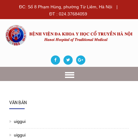
ĐC: Số 8 Phạm Hùng, phường Từ Liêm, Hà Nội
|
ĐT : 024.37684059
VĂN BẢN
uiggui
uiggui