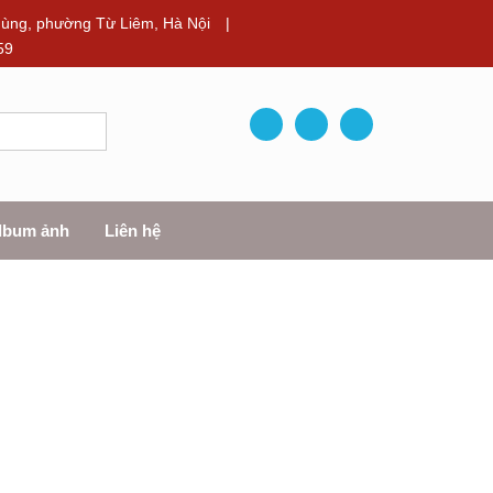
ùng, phường Từ Liêm, Hà Nội
|
59
lbum ảnh
Liên hệ