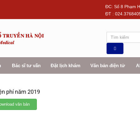
ĐC: Số 8 Phạm H
ĐT : 024.376840
n
Bác sĩ tư vấn
Đặt lịch khám
Văn bản điện tử
A
iện phí năm 2019
wnload văn bản