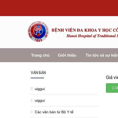
Trang chủ
Giới thiệu
Tin tức và sự kiệ
VĂN BẢN
Giá v
Do
uiggui
uiggui
Các văn bản từ Bộ Y tế